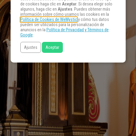
de cookies haga clic en
Aceptar
. Si desea elegir solo
algunos, haga clic en
Ajustes
. Puedes obtener más
información sobre cómo usamos las cookies en la
Política de Cookies de WeMystic
y cómo tus datos
pueden ser utilizados para la personalización de
anuncios en la
Política de Privacidad y Términos de
Google
.
Ajustes
Aceptar