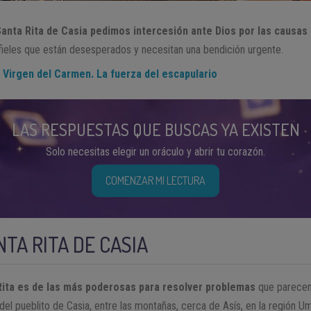
Santa Rita de Casia pedimos intercesión ante Dios por las causas
s fieles que están desesperados y necesitan una bendición urgente.
a Virgen del Carmen. La fuerza del escapulario
LAS RESPUESTAS QUE BUSCAS YA EXISTEN
Solo necesitas elegir un oráculo y abrir tu corazón.
COMENZAR MI LECTURA
NTA RITA DE CASIA
ita es de las más poderosas para resolver problemas
que parecen
del pueblito de Casia, entre las montañas, cerca de Asís, en la región Umbr