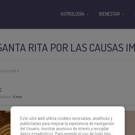
ASTROLOGÍA
BIENESTAR
SANTA RITA POR LAS CAUSAS I
RACIONES
C
lectura:
4 min
Este sitio web utiliza cookies necesarias, analíticas y
publicitarias para mejorar la experiencia de navegación
del Usuario, mostrar anuncios de interés y recopilar
datos estadísticos. Para permitir el uso de todo tipo