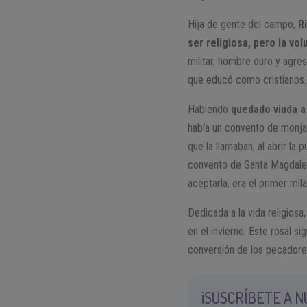
Hija de gente del campo,
R
ser religiosa, pero la vol
militar, hombre duro y agre
que educó como cristianos.
Habiendo
quedado viuda a 
había un convento de monja
que la llamaban, al abrir la 
convento de Santa Magdalena
aceptarla, era el primer mil
Dedicada a la vida religiosa
en el invierno. Este rosal s
conversión de los pecadore
¡SUSCRÍBETE A 