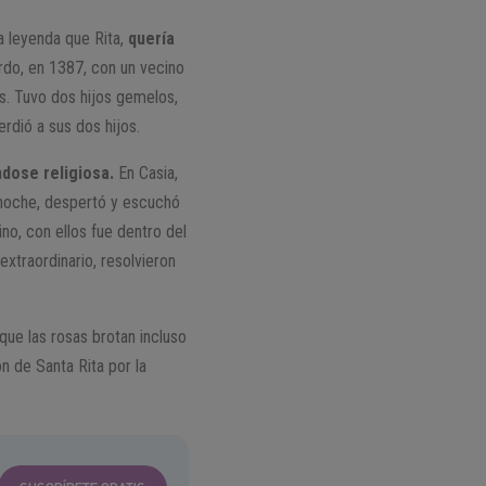
a leyenda que Rita,
quería
do, en 1387, con un vecino
s. Tuvo dos hijos gemelos,
dió a sus dos hijos.
ndose religiosa.
En Casia,
 noche, despertó y escuchó
ino, con ellos fue dentro del
xtraordinario, resolvieron
ue las rosas brotan incluso
ón de Santa Rita por la