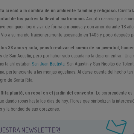
ita creció a la sombra de un ambiente familiar y religioso.
Cuenta l
untad de los padres la llevó al matrimonio.
Aceptó casarse por acuer
sivo con quien logró vivir de forma armoniosa y con amor durante 18 año
 Vio a su marido traicioneramente asesinado en 1405 y poco después per
los 38 años y sola, pensó realizar el sueño de su juventud, hacié
s de San Agustín, pero por haber sido casada no la dejaron entrar. Una
puerta ahí estaban
San Juan Bautista
, San Agustín y San Nicolás de Tolent
, perteneciente a las monjas agustinas. Al darse cuenta del hecho tan e
agro de Santa Rita.
,
Rita plantó, un rosal en el jardín del convento.
Lo sorprendente es q
igue dando rosas hasta los días de hoy. Flores que simbolizan la intercesi
s y la bondad de sus corazones.
NUESTRA NEWSLETTER!