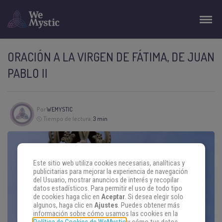
ORACIÓN A LA VIRGEN DE FÁTIMA, DE JUAN
PABLO II
Por
WEMYSTIC
Tiempo de lectura:
3 min
Este sitio web utiliza cookies necesarias, analíticas y
publicitarias para mejorar la experiencia de navegación
del Usuario, mostrar anuncios de interés y recopilar
datos estadísticos. Para permitir el uso de todo tipo
de cookies haga clic en
Aceptar
. Si desea elegir solo
algunos, haga clic en
Ajustes
. Puedes obtener más
información sobre cómo usamos las cookies en la