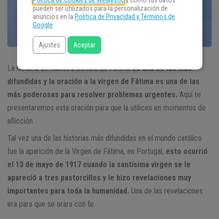
Política de Cookies de WeMystic
y cómo tus datos
pueden ser utilizados para la personalización de
anuncios en la
Política de Privacidad y Términos de
Google
.
Ajustes
Aceptar
La historia de Nuestra Señora de Fátima
es una de las más
difundidas y la oración a la virgen de Fátima es una de las
más poderosas para resolver problemas urgentes.
Aquí te
presentaremos esta oración para que la utilices en momentos de
aflicción.
Tal vez una de las historias más difundidas en el mundo católico
fue la aparición de la Virgen de Fátima, en Portugal,
esto ocurrió
el 13 de mayo de 1917 cuando la santísima virgen se le
apareció a tres pastorcillos y le hizo revelaciones muy
importantes para toda la humanidad.
Una de las revelaciones
era para que se orara con fe.