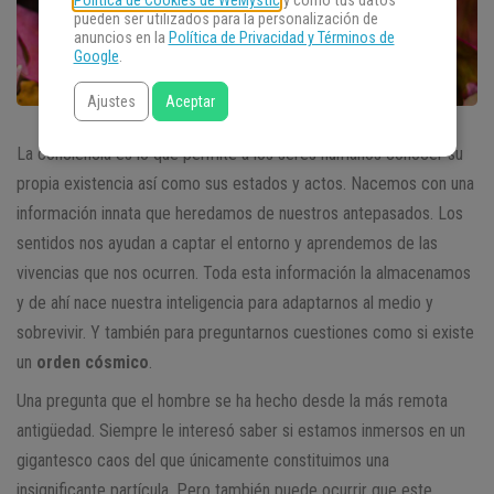
Política de Cookies de WeMystic
y cómo tus datos
pueden ser utilizados para la personalización de
anuncios en la
Política de Privacidad y Términos de
Google
.
Ajustes
Aceptar
La conciencia es lo que permite a los seres humanos conocer su
propia existencia así como sus estados y actos. Nacemos con una
información innata que heredamos de nuestros antepasados. Los
sentidos nos ayudan a captar el entorno y aprendemos de las
vivencias que nos ocurren. Toda esta información la almacenamos
y de ahí nace nuestra inteligencia para adaptarnos al medio y
sobrevivir. Y también para preguntarnos cuestiones como si existe
un
orden cósmico
.
Una pregunta que el hombre se ha hecho desde la más remota
antigüedad. Siempre le interesó saber si estamos inmersos en un
gigantesco caos del que únicamente constituimos una
insignificante partícula. Pero también puede ocurrir que este