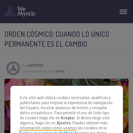
ORDEN CÓSMICO: CUANDO LO ÚNICO
PERMANENTE ES EL CAMBIO
Por
WEMYSTIC
Tiempo de lectura:
3 min
Este sitio web utiliza cookies necesarias, analíticas y
publicitarias para mejorar la experiencia de navegación
del Usuario, mostrar anuncios de interés y recopilar
datos estadísticos. Para permitir el uso de todo tipo
de cookies haga clic en
Aceptar
. Si desea elegir solo
algunos, haga clic en
Ajustes
. Puedes obtener más
información sobre cómo usamos las cookies en la