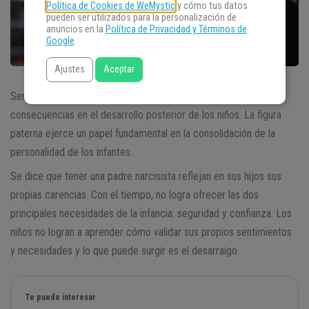
Política de Cookies de WeMystic
y cómo tus datos
pueden ser utilizados para la personalización de
anuncios en la
Política de Privacidad y Términos de
Google
.
Ajustes
Aceptar
Ser criado por un
padre narcisista
trae, sin duda, importantes
consecuencias en el desarrollo posterior de los niños. La figura
paterna ejerce un papel fundamental en la consolidación de la
personalidad de los infantes.
Se dice que tener una padre narcisista reflejan en sus hijos sus
propias carencias. Con el tiempo, no logra ofrecer las dos
principales necesidades de la infancia: seguridad y confianza. Los
niños no logran a aprender cómo validar sus propios sentimientos
y necesidades y lo que puede surgir es el desarraigo.
Te puede interesar