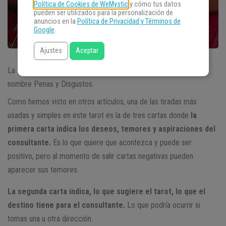
Política de Cookies de WeMystic
y cómo tus datos
pueden ser utilizados para la personalización de
anuncios en la
Política de Privacidad y Términos de
Google
.
Ajustes
Aceptar
La
carta número treinta y dos
del tarot de Kipper lleva por
nombre Penas y Disgustos.
Como hemos visto en otros artículos, una de las tiradas más
usadas y simples en este tarot es la de tres cartas donde
la
primera carta indica los deseos, temores y aspiraciones del
consultante.
Es lo que quiere que acontezca y puede ser
positivo, pero al momento de salir cartas negativas pueden
aparecer sus temores.
La segunda carta indica, lo que sugiere el tarot, lo que el
destino tiene para el consultante.
Lo que podría ocurrir si
tomas una u otra dirección.