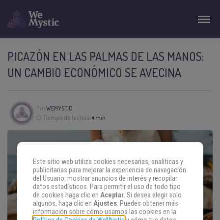
PICAZÓN EN LAS PALMAS DE LAS MANOS:
UN CAMBIO ECONÓMICO SE AVECINA
Por
WEMYSTIC
Tiempo de lectura:
4 min
Este sitio web utiliza cookies necesarias, analíticas y
publicitarias para mejorar la experiencia de navegación
del Usuario, mostrar anuncios de interés y recopilar
datos estadísticos. Para permitir el uso de todo tipo
de cookies haga clic en
Aceptar
. Si desea elegir solo
algunos, haga clic en
Ajustes
. Puedes obtener más
información sobre cómo usamos las cookies en la