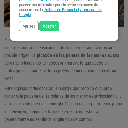
Política de Cookies de WeMystic
y cómo tus datos
pueden ser utilizados para la personalización de
anuncios en la
Política de Privacidad y Términos de
Google
.
Ajustes
Aceptar
En algunas ocasiones los seres humanos experimentamos en
nuestros cuerpos sensaciones de las que desconocemos su
posible origen. La
picazón en las palmas de las manos
es una
de estas situaciones. Un escozor imprevisto que puede sin
embargo significar el síntoma previo de un cambio en nuestras
vidas.
Para algunos estudiosos de la energía que recorre el cuerpo
humano, la picazón de las palmas de las manos está vinculada a la
entrada o salida de dicha energía. Cuando el campo de energía que
nos envuelve, denominado
aura
, se mantiene estático,
generalmente no sentimos ningún tipo de cambio.