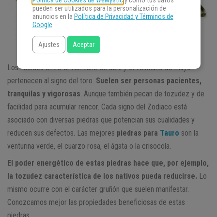
Política de Cookies de WeMystic
y cómo tus datos
pueden ser utilizados para la personalización de
anuncios en la
Política de Privacidad y Términos de
Google
.
Ajustes
Aceptar
Los nacidos entre el veintiuno de abril y el veintiuno de mayo
pertenecen al signo del toro.
Suelen ser personas pacientes,
tranquilas y vigorosas
. Aunque también pecan de tozudez y de
facilidad para acumular rencor. Cada signo del Zodiaco está
asociado con diversas piedras que potencian sus cualidades y
reducen sus defectos. Las mejores
piedras para
Tauro
son la
venturina verde, el cuarzo rosa, el ágata o la crisocola.
El poder energético de estas piedras hace que, por ejemplo,
la tozudez característica de los nativos pueda reducirse.
Lo
mismo ocurre con el carácter gruñón que suelen manifestar.
Conozcamos mejor las propiedades beneficiosas de estas
piedras.