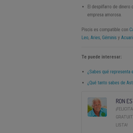
El despilfarro de dinero
empresa amorosa.
Piscis es compatible con
C
Leo
,
Aries
,
Géminis
y
Acuar
Te puede interesar:
¿Sabes qué representa el
¿Qué tanto sabes de Ast
RON ES
¡FELICIT
GRATUIT
LISTA!