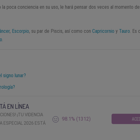
 o la poca conciencia en su uso, le hará pensar dos veces al momento d
áncer
,
Escorpio
, su par de Piscis, así como con
Capricornio
y
Tauro
. Es 
io
.
 signo lunar?
rología?
TÁ EN LÍNEA
ACIONES! ¡TU VIDENCIA
98.1% (1312)
ACE
A ESPECIAL 2026 ESTÁ