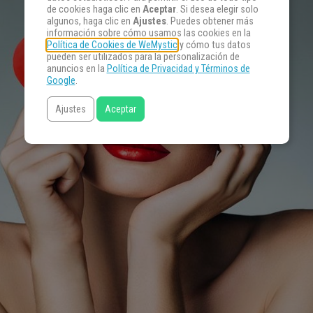
de cookies haga clic en
Aceptar
. Si desea elegir solo
algunos, haga clic en
Ajustes
. Puedes obtener más
información sobre cómo usamos las cookies en la
Política de Cookies de WeMystic
y cómo tus datos
pueden ser utilizados para la personalización de
anuncios en la
Política de Privacidad y Términos de
Google
.
Ajustes
Aceptar