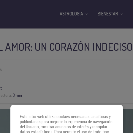
ASTROLOGÍA
BIENESTAR
EL AMOR: UN CORAZÓN INDECISO
IS
C
lectura:
3 min
Este sitio web utiliza cookies necesarias, analíticas y
publicitarias para mejorar la experiencia de navegación
del Usuario, mostrar anuncios de interés y recopilar
datos estadísticos. Para permitir el uso de todo tipo