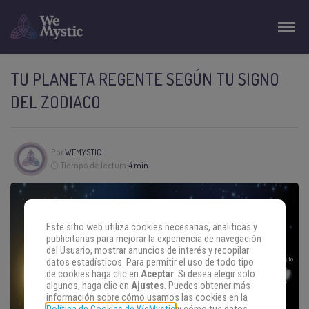
TU PLANETA REGENTE SEGÚN TU SIGNO
DEL ZODIACO
Por
WEMYSTIC
Tiempo de lectura:
4 min
Este sitio web utiliza cookies necesarias, analíticas y
publicitarias para mejorar la experiencia de navegación
del Usuario, mostrar anuncios de interés y recopilar
datos estadísticos. Para permitir el uso de todo tipo
de cookies haga clic en
Aceptar
. Si desea elegir solo
algunos, haga clic en
Ajustes
. Puedes obtener más
información sobre cómo usamos las cookies en la