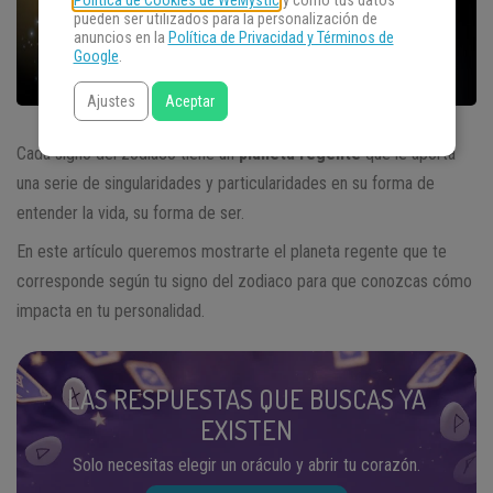
Política de Cookies de WeMystic
y cómo tus datos
pueden ser utilizados para la personalización de
anuncios en la
Política de Privacidad y Términos de
Google
.
Ajustes
Aceptar
Cada signo del zodiaco tiene un
planeta regente
que le aporta
una serie de singularidades y particularidades en su forma de
entender la vida, su forma de ser.
En este artículo queremos mostrarte el planeta regente que te
corresponde según tu signo del zodiaco para que conozcas cómo
impacta en tu personalidad.
LAS RESPUESTAS QUE BUSCAS YA
EXISTEN
Solo necesitas elegir un oráculo y abrir tu corazón.