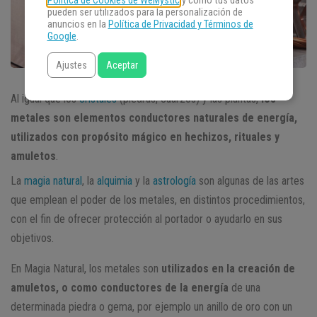
Política de Cookies de WeMystic
y cómo tus datos
pueden ser utilizados para la personalización de
anuncios en la
Política de Privacidad y Términos de
Google
.
Ajustes
Aceptar
Al igual que los
cristales
(piedras, cuarzos) y las plantas,
los
metales son elementos conductores naturales de energía,
utilizados con propósito mágico en hechizos, rituales y
amuletos
.
La
magia natural
, la
alquimia
y la
astrología
son algunas de las artes
que emplean el poder de los metales, en distintos procedimientos,
con el fin de ofrecer protección al portador o ayudarlo en sus
objetivos.
En Magia Natural, los metales son
utilizados en la creación de
amuletos, o como conductores de la energía
de una
determinada piedra o gema, por ejemplo un anillo de oro con un