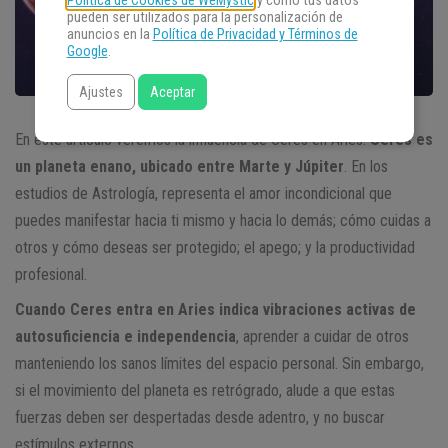
Política de Cookies de WeMystic
y cómo tus datos
pueden ser utilizados para la personalización de
anuncios en la
Política de Privacidad y Términos de
Google
.
Ajustes
Aceptar
En este artículo veremos la influencia de Ceres en Aries.
Ceres es
un planeta enano, ubicado entre Marte y Júpiter
. En los
estudios de Astrología, representa el amor incondicional que
puedes manifestar hacia ti mismo y hacia lo demás; cómo cuidas a
otros y cómo deseas ser protegido; el apego; y la productividad
profesional.
Cuando Ceres entra en Aries indica vibraciones activas de
autosuficiencia e independencia
, aprender a cuidar de otros
manteniendo los sanos límites del espacio personal. Sin embargo,
si el movimiento del planeta es retrógrado, alude a que estas
fuerzas deben ser despertadas desde adentro, y no buscar
estímulos externos.