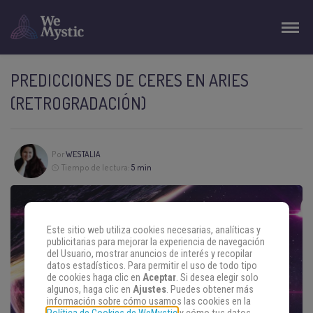
PREDICCIONES DE CERES EN ARIES
(RETROGRADACIÓN)
Por
WESTALIA
Tiempo de lectura:
5 min
Este sitio web utiliza cookies necesarias, analíticas y
publicitarias para mejorar la experiencia de navegación
del Usuario, mostrar anuncios de interés y recopilar
datos estadísticos. Para permitir el uso de todo tipo
de cookies haga clic en
Aceptar
. Si desea elegir solo
algunos, haga clic en
Ajustes
. Puedes obtener más
información sobre cómo usamos las cookies en la