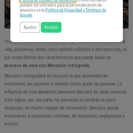
Política de Cookies de WeMystic
y cómo tus datos
pueden ser utilizados para la personalización de
anuncios en la
Política de Privacidad y Términos de
Google
.
Ajustes
Aceptar
En este movimiento acontece que hay lentitud o inmovilidad en la
vida, problemas, dudas, pero también reflexión e introspección, es
por estas últimas dos características que puede haber un
proceso de cura con Mercurio retrógrado
.
Mercurio retrogradará en Escorpio lo que aumentará las
emociones, las pasiones y también cierto grado de paranoia. La
influencia de esta alineación planetaria afectará de varias maneras
a los signos, por una parte, las personas se sentirán un poco
atrapadas, sin mucho margen de movimiento. Mercurio puede
arrastrarnos a situaciones confusas, de descuidos, negligencias y
errores.