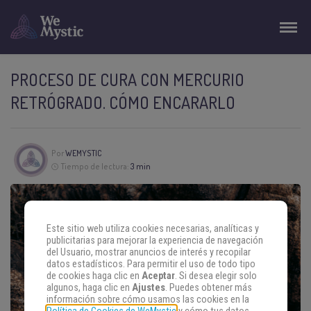
PROCESO DE CURA CON MERCURIO
RETRÓGRADO. CÓMO ENCARARLO
Por
WEMYSTIC
Tiempo de lectura:
3 min
Este sitio web utiliza cookies necesarias, analíticas y
publicitarias para mejorar la experiencia de navegación
del Usuario, mostrar anuncios de interés y recopilar
datos estadísticos. Para permitir el uso de todo tipo
de cookies haga clic en
Aceptar
. Si desea elegir solo
algunos, haga clic en
Ajustes
. Puedes obtener más
información sobre cómo usamos las cookies en la