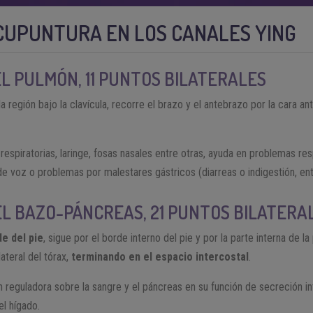
CUPUNTURA EN LOS CANALES YING
EL PULMÓN, 11 PUNTOS BILATERALES
 la región bajo la clavícula, recorre el brazo y el antebrazo por la cara ant
 respiratorias, laringe, fosas nasales entre otras, ayuda en problemas re
de voz o problemas por malestares gástricos (diarreas o indigestión, ent
EL BAZO-PÁNCREAS, 21 PUNTOS BILATERA
de del pie
, sigue por el borde interno del pie y por la parte interna de la 
ateral del tórax,
terminando en el espacio intercostal
.
 reguladora sobre la sangre y el páncreas en su función de secreción int
el hígado.