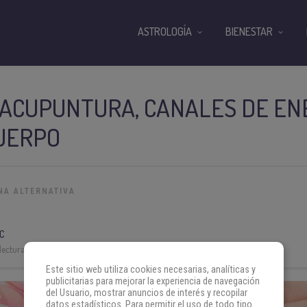
ASTROLOGÍA
BIENESTAR
 ACUPUNTURA, CANALES DE EN
UERPO
NA ALTERNATIVA
C
lectura:
6 min
Este sitio web utiliza cookies necesarias, analíticas y
publicitarias para mejorar la experiencia de navegación
del Usuario, mostrar anuncios de interés y recopilar
datos estadísticos. Para permitir el uso de todo tipo