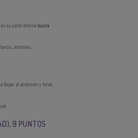
o en su parte interna
hasta
artos, arritmias,
sta llegar al abdomen y tórax,
ual.
AD), 9 PUNTOS