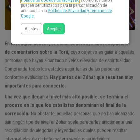
Política de Cookies de WeMystic
y cómo tus datos
pueden ser utilizados para la personalización de
anuncios en la
Política de Privacidad y Términos de
Google
.
Ajustes
Aceptar
En la religión hebrea, el Zóhar constituye una recopilación
de comentarios sobre la Torá,
cuyo objetivo es guiar a aquellas
personas que hayan alcanzado niveles elevados de espiritualidad.
Comprende todos los estados espirituales de las personas
conforme evolucionan.
Hay puntos del Zóhar que resultan muy
importantes para conocerlo.
Una vez que llegan al nivel más alto posible, se termina el
proceso en lo que los cabalistas denominan el final de la
corrección.
No obstante, aquellas personas que no han alcanzado
aún ningún tipo de nivel el Zóhar suele parecerles únicamente una
recopilación de alegorías y leyendas las cuales pueden resultar
interpretadas de distinta manera según casa individuo.