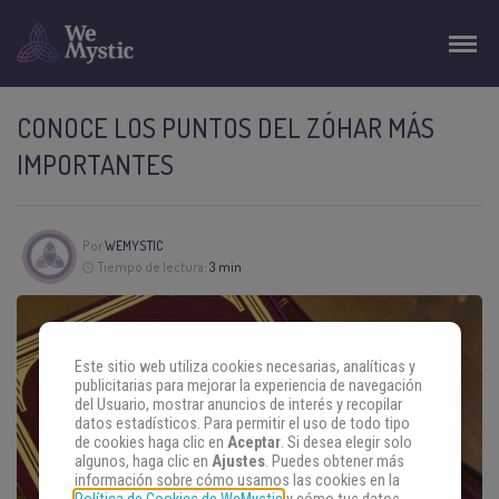
CONOCE LOS PUNTOS DEL ZÓHAR MÁS
IMPORTANTES
Por
WEMYSTIC
Tiempo de lectura:
3 min
Este sitio web utiliza cookies necesarias, analíticas y
publicitarias para mejorar la experiencia de navegación
del Usuario, mostrar anuncios de interés y recopilar
datos estadísticos. Para permitir el uso de todo tipo
de cookies haga clic en
Aceptar
. Si desea elegir solo
algunos, haga clic en
Ajustes
. Puedes obtener más
información sobre cómo usamos las cookies en la