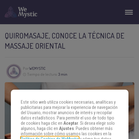
QUIROMASAJE, CONOCE LA TÉCNICA DE
MASSAJE ORIENTAL
Por
WEMYSTIC
Tiempo de lectura:
3 min
Este sitio web utiliza cookies necesarias, analíticas y
publicitarias para mejorar la experiencia de navegación
del Usuario, mostrar anuncios de interés y recopilar
datos estadísticos. Para permitir el uso de todo tipo
de cookies haga clic en
Aceptar
. Si desea elegir solo
algunos, haga clic en
Ajustes
. Puedes obtener más
información sobre cómo usamos las cookies en la