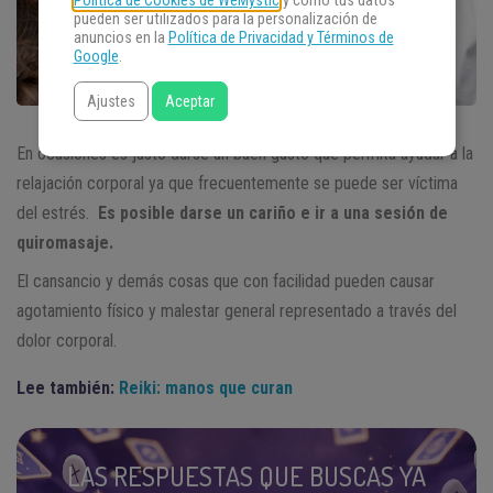
Política de Cookies de WeMystic
y cómo tus datos
pueden ser utilizados para la personalización de
anuncios en la
Política de Privacidad y Términos de
Google
.
Ajustes
Aceptar
En ocasiones es justo darse un buen gusto que permita ayudar a la
relajación corporal ya que frecuentemente se puede ser víctima
del estrés.
Es posible darse un cariño e ir a una sesión de
quiromasaje.
El cansancio y demás cosas que con facilidad pueden causar
agotamiento físico y malestar general representado a través del
dolor corporal.
Lee también:
Reiki: manos que curan
LAS RESPUESTAS QUE BUSCAS YA