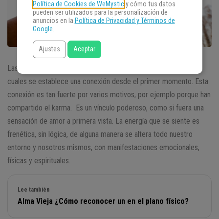
Política de Cookies de WeMystic
y cómo tus datos
pueden ser utilizados para la personalización de
anuncios en la
Política de Privacidad y Términos de
Google
.
Ajustes
Aceptar
Las
almas gemelas
en la reencarnación
, son almas con las
cuales se establece una conexión desde el primer momento. Esta
conexión es tan fuerte por varios motivos, por ejemplo porque han
compartido el karma. Es un vínculo poderoso, como si fuera una
sensación de amor a primera vista. La energía que se siente es
frenética, sin lógica, de alguna manera se altera todo nuestro
entorno y nosotros mismos, con manifestaciones emocionales,
físicas y espirituales.
Lee también
Alma Vieja ¿Cómo reconocer un en el plano físico?