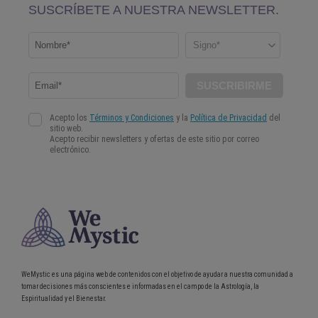
WeMystic es una página web de contenidos con el objetivo de ayudar a nuestra comunidad a
tomar decisiones más conscientes e informadas en el campo de la Astrología, la
Espiritualidad y el Bienestar.