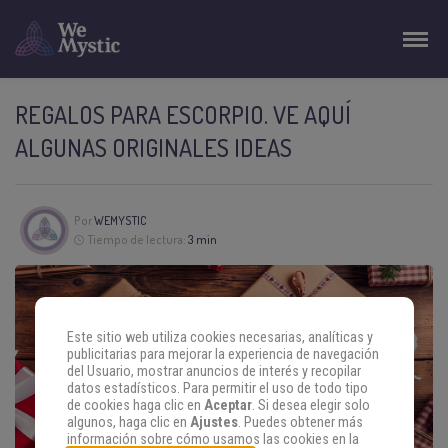
REGALOS PARA ESCORPIO. VE AQUÍ
ALGUNAS ORIGINALES IDEAS
Por
WEMYSTIC
Tiempo de lectura:
3 min
Este sitio web utiliza cookies necesarias, analíticas y
publicitarias para mejorar la experiencia de navegación
del Usuario, mostrar anuncios de interés y recopilar
datos estadísticos. Para permitir el uso de todo tipo
de cookies haga clic en
Aceptar
. Si desea elegir solo
algunos, haga clic en
Ajustes
. Puedes obtener más
información sobre cómo usamos las cookies en la