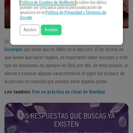
Política de Cookies de WeMystic
y cómo tus datos
pueden ser utilizados para la personalización de
anuncios en la
Política de Privacidad y Términos de
Google
.
Ajustes
Aceptar
En esta oportunidad te proponemos una serie de
regalos para
Escorpio
que harán que no falles en la elección. El las fechas en
que tienes que hacer regalos, es importante saber escoger, y este
tipo de decisiones no siempre es fácil, por ello, en esta ocasión, te
damos a conocer algunas características el signo del zodiaco de
la persona en cuestión que pueden darte algunas pistas.
Lee también:
Pon en práctica un ritual de Navidad
LAS RESPUESTAS QUE BUSCAS YA
EXISTEN