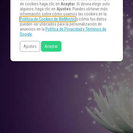
de cookies haga clic en
Aceptar
. Si desea elegir solo
algunos, haga clic en
Ajustes
. Puedes obtener más
información sobre cómo usamos las cookies en la
Política de Cookies de WeMystic
y cómo tus datos
pueden ser utilizados para la personalización de
anuncios en la
Política de Privacidad y Términos de
Google
.
Ajustes
Aceptar