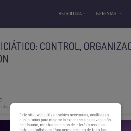
ASTROLOGÍA
BIENESTAR
ICIÁTICO: CONTROL, ORGANIZA
ÓN
C
lectura:
3 min
Este sitio web utiliza cookies necesarias, analíticas y
publicitarias para mejorar la experiencia de navegación
del Usuario, mostrar anuncios de interés y recopilar
datos estadísticos. Para permitir el uso de todo tipo