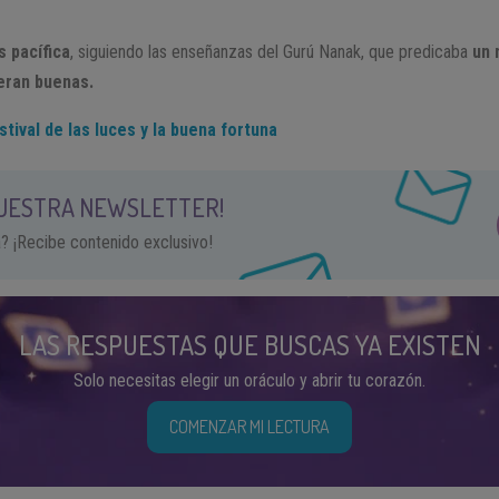
s pacífica
, siguiendo las enseñanzas del Gurú Nanak, que predicaba
un 
 eran buenas.
estival de las luces y la buena fortuna
NUESTRA NEWSLETTER!
a? ¡Recibe contenido exclusivo!
LAS RESPUESTAS QUE BUSCAS YA EXISTEN
Solo necesitas elegir un oráculo y abrir tu corazón.
COMENZAR MI LECTURA