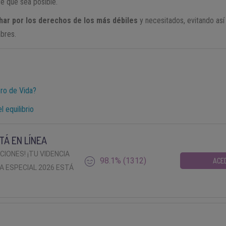
e que sea posible.
char por los derechos de los más débiles
y necesitados, evitando así 
mbres.
ro de Vida?
l equilibrio
TÁ EN LÍNEA
ACIONES! ¡TU VIDENCIA
98.1% (1312)
ACE
A ESPECIAL 2026 ESTÁ