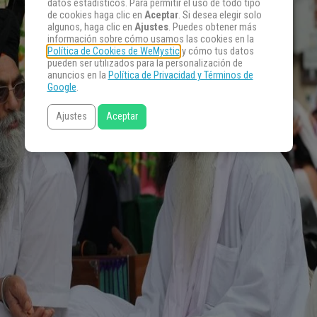
datos estadísticos. Para permitir el uso de todo tipo
de cookies haga clic en
Aceptar
. Si desea elegir solo
algunos, haga clic en
Ajustes
. Puedes obtener más
información sobre cómo usamos las cookies en la
Política de Cookies de WeMystic
y cómo tus datos
pueden ser utilizados para la personalización de
anuncios en la
Política de Privacidad y Términos de
Google
.
Ajustes
Aceptar