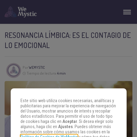
RESONANCIA LÍMBICA: ES EL CONTAGIO DE
LO EMOCIONAL
Por
WEMYSTIC
Tiempo de lectura:
4 min
Este sitio web utiliza cookies necesarias, analíticas y
publicitarias para mejorar la experiencia de navegación
del Usuario, mostrar anuncios de interés y recopilar
datos estadísticos. Para permitir el uso de todo tipo
de cookies haga clic en
Aceptar
. Si desea elegir solo
algunos, haga clic en
Ajustes
. Puedes obtener más
información sobre cómo usamos las cookies en la