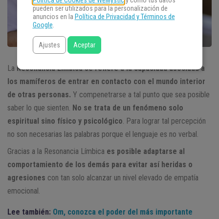
Política de Cookies de WeMystic
y cómo tus datos
pueden ser utilizados para la personalización de
anuncios en la
Política de Privacidad y Términos de
Google
.
Ajustes
Aceptar
La
Resonancia Límbica se refiere a la capacidad asociada a
los mamíferos de entrar en contacto con el mundo interior
de otras personas.
Y compenetrarse a tal punto que sea posible
saber lo que sienten.
No se trata de un fenómeno solo
espiritual sino físico y psicológico
. Para lograr tal percepción
no son necesarias las palabras porque el lenguaje es no verbal.
Gracias a la Resonancia Límbica
es posible adaptarse al
comportamiento de los demás para evitar así heridas o
agresiones
con tan solo alcanzar un nivel elevado de empatía
emocional.
Lee también:
Om, conozca el poder del más importante