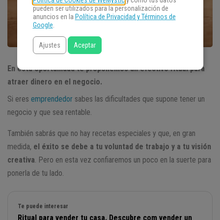
Política de Cookies de WeMystic
y cómo tus datos
pueden ser utilizados para la personalización de
anuncios en la
Política de Privacidad y Términos de
Google
.
Ajustes
Aceptar
En esta oportunidad te proponemos un efectivo ritual para
atraer dinero en el negocio.
Si eres
emprendedor
sabes las dificultades que supone tener un
negocio y que sea rentable.
También sabrás que no hay recetas especiales y que, en gran
medida,
el éxito se debe a tu voluntad de trabajo y a tu visión
creativa
. Pero en esta vez confiaremos un poco en la suerte para
ponerla de tu lado.
Te puede interesar
Ritual para vender tu casa. Descubre com vender un