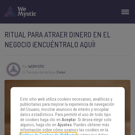
RITUAL PARA ATRAER DINERO EN EL
NEGOCIO ¡ENCUÉNTRALO AQUÍ!
Por
WEMYSTIC
Tiempo de lectura:
3 min
Este sitio web utiliza cookies necesarias, analíticas y
publicitarias para mejorar la experiencia de navegación
del Usuario, mostrar anuncios de interés y recopilar
datos estadísticos. Para permitir el uso de todo tipo
de cookies haga clic en
Aceptar
. Si desea elegir solo
algunos, haga clic en
Ajustes
. Puedes obtener más
información sobre cómo usamos las cookies en la