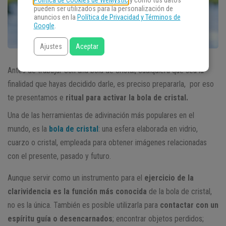
Política de Cookies de WeMystic
y cómo tus datos
pueden ser utilizados para la personalización de
anuncios en la
Política de Privacidad y Términos de
Google
.
Ajustes
Aceptar
Antes de trabajar con una bola de cristal, cualquiera que sea la
finalidad que hayas decidido darle, es preciso prepararla, por eso
te presentamos e
ritual para activar la bola de cristal.
Una de las herramientas de adivinación más populares en el
mundo, es la
bola de cristal
: una esfera elaborada en vidrio,
cuarzo o cristal, empleada para obtener imágenes relacionadas
con el presente, pasado y futuro.
Aunque servir como un instrumento para el
ejercicio de la
clarividencia es la función más conocida
de la bola de cristal,
no es la única. También es posible utilizarla para
contactar con un
espíritu guía o desencarnados
; encontrar objetos perdidos;