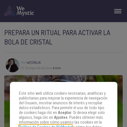
PREPARA UN RITUAL PARA ACTIVAR LA
BOLA DE CRISTAL
Por
WESTALIA
Tiempo de lectura:
4 min
Este sitio web utiliza cookies necesarias, analíticas y
publicitarias para mejorar la experiencia de navegación
del Usuario, mostrar anuncios de interés y recopilar
datos estadísticos. Para permitir el uso de todo tipo
de cookies haga clic en
Aceptar
. Si desea elegir solo
algunos, haga clic en
Ajustes
. Puedes obtener más
información sobre cómo usamos las cookies en la