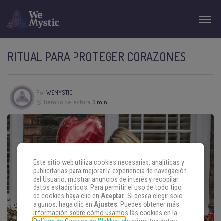
RITUAL PARA PROTEGER CORAZONES
Por
WEMYSTIC
Tiempo de lectura:
3 min
Este sitio web utiliza cookies necesarias, analíticas y
publicitarias para mejorar la experiencia de navegación
del Usuario, mostrar anuncios de interés y recopilar
datos estadísticos. Para permitir el uso de todo tipo
de cookies haga clic en
Aceptar
. Si desea elegir solo
algunos, haga clic en
Ajustes
. Puedes obtener más
información sobre cómo usamos las cookies en la