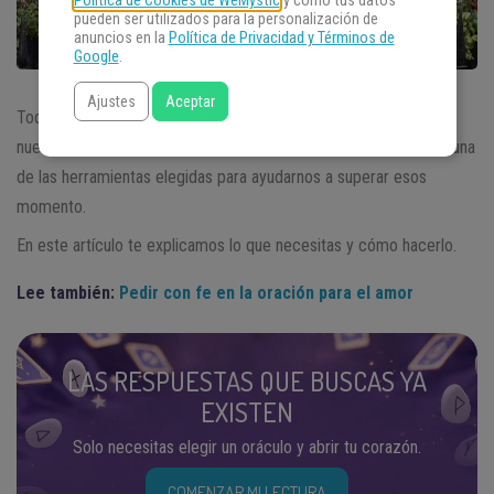
Política de Cookies de WeMystic
y cómo tus datos
pueden ser utilizados para la personalización de
anuncios en la
Política de Privacidad y Términos de
Google
.
Ajustes
Aceptar
Todos hemos sufrido de mal de amores al menos una vez en
nuestras vidas. El
ritual para proteger corazones
puede ser una
de las herramientas elegidas para ayudarnos a superar esos
momento.
En este artículo te explicamos lo que necesitas y cómo hacerlo.
Lee también:
Pedir con fe en la oración para el amor
LAS RESPUESTAS QUE BUSCAS YA
EXISTEN
Solo necesitas elegir un oráculo y abrir tu corazón.
COMENZAR MI LECTURA