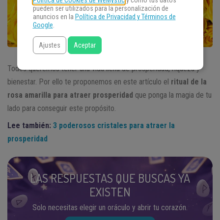
Política de Cookies de WeMystic
y cómo tus datos
pueden ser utilizados para la personalización de
anuncios en la
Política de Privacidad y Términos de
Google
.
Ajustes
Aceptar
Todos queremos tener una vida llena de prosperidad, riqueza y
bienestar. Por ello te proponemos en este artículo el
ritual de la
rosa amarilla para atraer prosperidad
que ponga la magia de tu
lado para conseguir este propósito.
Lee también:
3 poderosos cristales para atraer la
prosperidad
LAS RESPUESTAS QUE BUSCAS YA
EXISTEN
Solo necesitas elegir un oráculo y abrir tu corazón.