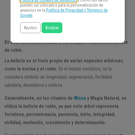
Política de Cookies de WeMystic
y cómo tus datos
pueden ser utilizados para la personalización de
anuncios en la
Política de Privacidad y Términos de
Google
.
Ajustes
Aceptar
En este artículos, descubre los simples rituales con bellota
de roble.
La bellota es el fruto propio de varias especies arbóreas,
como la encina y el roble.
En el mundo esotérico, se le
considera símbolo de longevidad, regeneración, fertilidad,
sabiduría, abundancia y belleza.
Generalmente, en los rituales de
Wicca
y Magia Natural, se
utiliza la bellota de roble, ya que este árbol representa
fortaleza, perseverancia, paciencia, éxito, integridad,
virilidad, evolución, crecimiento y determinación.