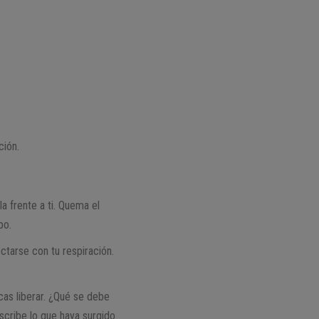
ción.
la frente a ti. Quema el
po.
ctarse con tu respiración.
cas liberar. ¿Qué se debe
scribe lo que haya surgido.