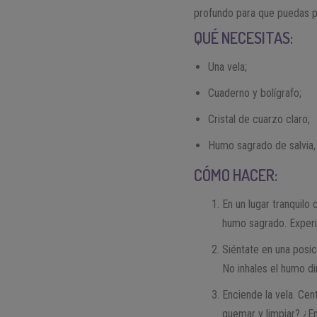
profundo para que puedas po
QUÉ NECESITAS:
Una vela;
Cuaderno y bolígrafo;
Cristal de cuarzo claro;
Humo sagrado de salvia, p
CÓMO HACER:
En un lugar tranquilo 
humo sagrado. Experi
Siéntate en una posic
No inhales el humo d
Enciende la vela. Cen
quemar y limpiar? ¿En