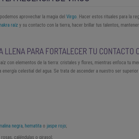
s podemos aprovechar la magia del
Virgo
. Hacer estos rituales para la r
hakra raíz
y su contacto con la tierra, hacer brillar tus talentos, mantener 
UNA LLENA PARA FORTALECER TU CONTACTO 
a raíz con elementos de la tierra: cristales y flores, mientras enfoca tu m
a energía celestial del agua. Se trata de ascender a nuestro ser superi
malina negra
,
hematita
o
jaspe rojo
;
rosas, caléndulas o girasol;