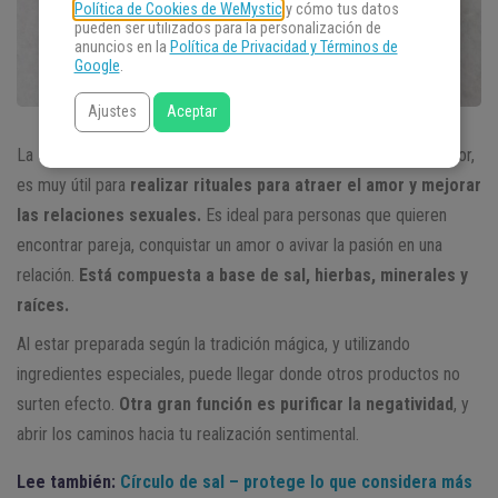
Política de Cookies de WeMystic
y cómo tus datos
pueden ser utilizados para la personalización de
anuncios en la
Política de Privacidad y Términos de
Google
.
Ajustes
Aceptar
La
sal roja,
también conocida como Sal de Venus o Sal del Amor,
es muy útil para
realizar rituales para atraer el amor y mejorar
las relaciones sexuales.
Es ideal para personas que quieren
encontrar pareja, conquistar un amor o avivar la pasión en una
relación.
Está compuesta a base de sal, hierbas, minerales y
raíces.
Al estar preparada según la tradición mágica, y utilizando
ingredientes especiales, puede llegar donde otros productos no
surten efecto.
Otra gran función es purificar la negatividad
, y
abrir los caminos hacia tu realización sentimental.
Lee también:
Círculo de sal – protege lo que considera más