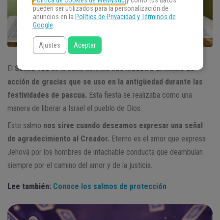
Política de Cookies de WeMystic
y cómo tus datos
pueden ser utilizados para la personalización de
anuncios en la
Política de Privacidad y Términos de
Google
.
Ajustes
Aceptar
El
Salmo 136
de la biblia católica
nos muestra el himno de
acción de gracias que se uso en la antigüedad durante las
festividades de pascua.
Esta fiesta se realizaba como una
manera de liberar a Israel el pueblo de Dios.
Este salmo
nos sirve cuando deseamos expresar una señal
de agradecimiento al Creador.
Eterno es el amor que expresa
Jehová por los hombres de intachable conducta que deambulan
siempre por el camino del amor y de la justicia.
Lee también:
Conoce los salmos de protección