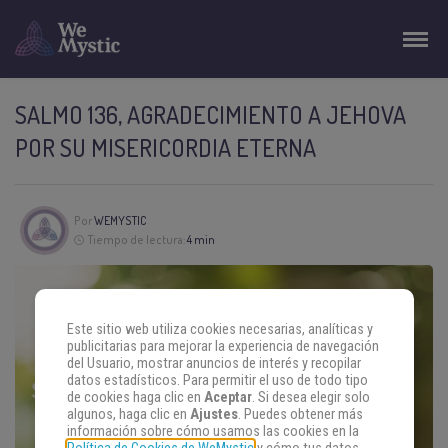
SALMO 136, AGRADECIMIENTO A JEHOVA
POR SU MISERICORDIA ETERNA
Por
WEMYSTIC
Tiempo de lectura:
4 min
Este sitio web utiliza cookies necesarias, analíticas y
publicitarias para mejorar la experiencia de navegación
del Usuario, mostrar anuncios de interés y recopilar
datos estadísticos. Para permitir el uso de todo tipo
de cookies haga clic en
Aceptar
. Si desea elegir solo
algunos, haga clic en
Ajustes
. Puedes obtener más
información sobre cómo usamos las cookies en la