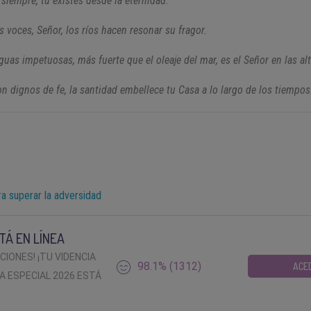
 siempre, tú existes desde la eternidad.
s voces, Señor, los ríos hacen resonar su fragor.
guas impetuosas, más fuerte que el oleaje del mar, es el Señor en las al
on dignos de fe, la santidad embellece tu Casa a lo largo de los tiempos
a superar la adversidad
TÁ EN LÍNEA
ACIONES! ¡TU VIDENCIA
98.1% (1312)
ACE
A ESPECIAL 2026 ESTÁ