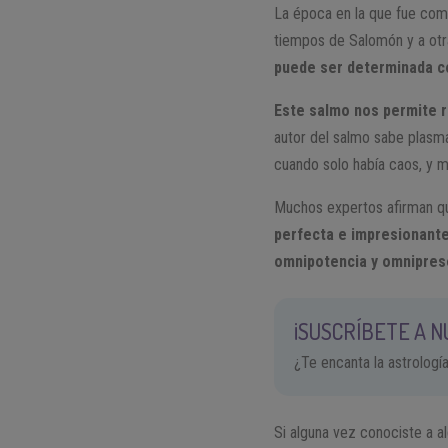
La época en la que fue co
tiempos de Salomón y a ot
puede ser determinada co
Este salmo nos permite re
autor del salmo sabe plasma
cuando solo había caos, y 
Muchos expertos afirman que
perfecta e impresionante 
omnipotencia y omniprese
¡SUSCRÍBETE A 
¿Te encanta la astrologí
Si alguna vez conociste a a