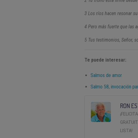
2 Tu trono está firme desde
3 Los ríos hacen resonar su
4 Pero más fuerte que las a
5 Tus testimonios, Señor, s
Te puede interesar:
Salmos de amor
Salmo 58, invocación par
RON ES
¡FELICIT
GRATUIT
LISTA!