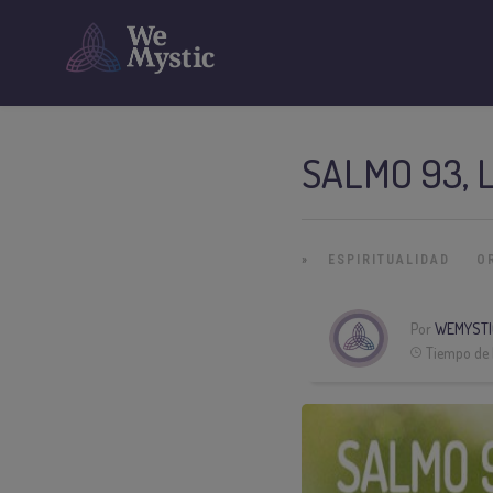
SALMO 93, 
»
ESPIRITUALIDAD
O
Por
WEMYSTI
Tiempo de 