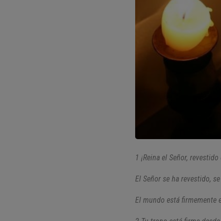
1 ¡Reina el Señor, revestido
El Señor se ha revestido, s
El mundo está firmemente e