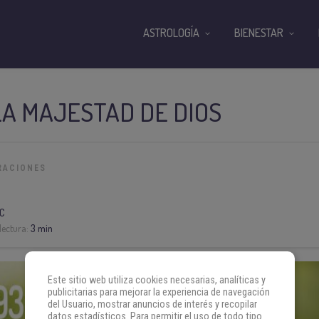
ASTROLOGÍA
BIENESTAR
LA MAJESTAD DE DIOS
RACIONES
C
lectura:
3 min
Este sitio web utiliza cookies necesarias, analíticas y
publicitarias para mejorar la experiencia de navegación
del Usuario, mostrar anuncios de interés y recopilar
datos estadísticos. Para permitir el uso de todo tipo