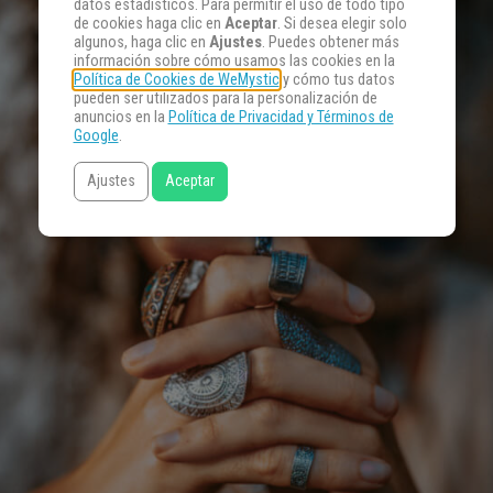
datos estadísticos. Para permitir el uso de todo tipo
de cookies haga clic en
Aceptar
. Si desea elegir solo
algunos, haga clic en
Ajustes
. Puedes obtener más
información sobre cómo usamos las cookies en la
Política de Cookies de WeMystic
y cómo tus datos
pueden ser utilizados para la personalización de
anuncios en la
Política de Privacidad y Términos de
Google
.
Ajustes
Aceptar