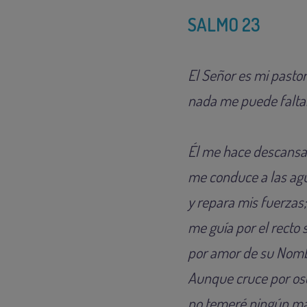
SALMO 23
El Señor es mi pasto
nada me puede faltar
Él me hace descansa
me conduce a las agu
y repara mis fuerzas;
me guía por el recto 
por amor de su Nomb
Aunque cruce por os
no temeré ningún ma