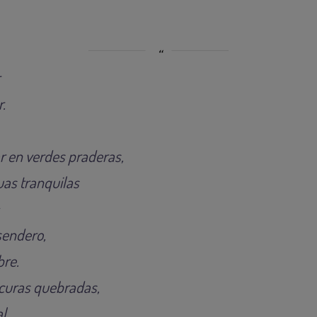
r
.
r en verdes praderas,
as tranquilas
sendero,
re.
curas quebradas,
l,