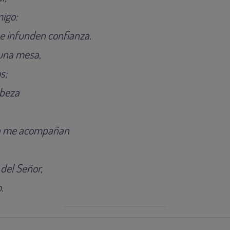
igo:
me infunden confianza.
 una mesa,
s;
abeza
ia me acompañan
 del Señor,
.