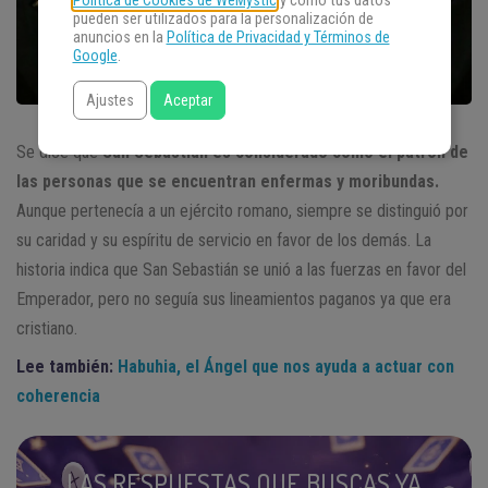
Política de Cookies de WeMystic
y cómo tus datos
pueden ser utilizados para la personalización de
anuncios en la
Política de Privacidad y Términos de
Google
.
Ajustes
Aceptar
Se dice que
San Sebastián es considerado como el patrón de
las personas que se encuentran enfermas y moribundas.
Aunque pertenecía a un ejército romano, siempre se distinguió por
su caridad y su espíritu de servicio en favor de los demás. La
historia indica que San Sebastián se unió a las fuerzas en favor del
Emperador, pero no seguía sus lineamientos paganos ya que era
cristiano.
Lee también:
Habuhia, el Ángel que nos ayuda a actuar con
coherencia
LAS RESPUESTAS QUE BUSCAS YA