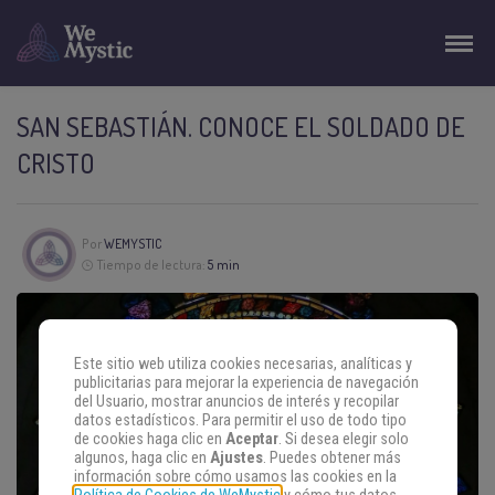
SAN SEBASTIÁN. CONOCE EL SOLDADO DE
CRISTO
Por
WEMYSTIC
Tiempo de lectura:
5 min
Este sitio web utiliza cookies necesarias, analíticas y
publicitarias para mejorar la experiencia de navegación
del Usuario, mostrar anuncios de interés y recopilar
datos estadísticos. Para permitir el uso de todo tipo
de cookies haga clic en
Aceptar
. Si desea elegir solo
algunos, haga clic en
Ajustes
. Puedes obtener más
información sobre cómo usamos las cookies en la