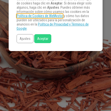
de cookies haga clic en
Aceptar
. Si desea elegir solo
algunos, haga clic en
Ajustes
. Puedes obtener más
información sobre cómo usamos las cookies en la
Política de Cookies de WeMystic
y cómo tus datos
pueden ser utilizados para la personalización de
anuncios en la
Política de Privacidad y Términos de
Google
.
Ajustes
Aceptar