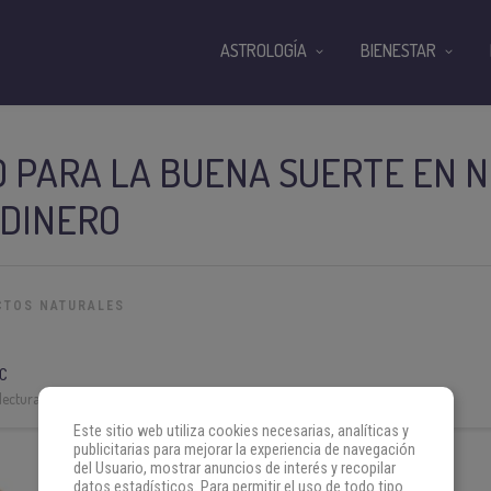
ASTROLOGÍA
BIENESTAR
 PARA LA BUENA SUERTE EN N
 DINERO
CTOS NATURALES
C
lectura:
3 min
Este sitio web utiliza cookies necesarias, analíticas y
publicitarias para mejorar la experiencia de navegación
del Usuario, mostrar anuncios de interés y recopilar
datos estadísticos. Para permitir el uso de todo tipo