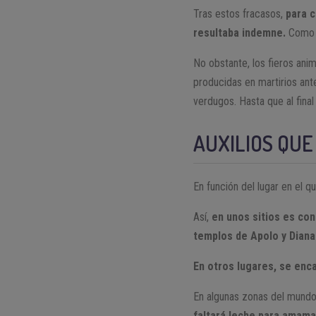
Tras estos fracasos,
para c
resultaba indemne.
Como ú
No obstante, los fieros ani
producidas en martirios anter
verdugos. Hasta que al final
AUXILIOS QU
En función del lugar en el qu
Así,
en unos sitios es co
templos de Apolo y Diana
En otros lugares, se enca
En algunas zonas del mundo
faltará leche para amaman