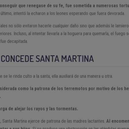
onseguir que renegase de su fe, fue sometida a numerosas tortu
ltimo, intentó la echaron a los leones esperando que fuera devorada.
males no sólo evitaron hacerle cualquier daño sino que además le lamiero
iores. Incluso, al intentar llevarla a la hoguera para quemarla, el fuego s
 fue decapitada.
E CONCEDE SANTA MARTINA
e se le rinda culto a la santa, ella auxiliará de una manera u otra.
nsiderada como la patrona de los terremotos por motivo de los h
.
rga de alejar los rayos y las tormentas.
, Santa Martina ejerce de patrona de las madres lactantes.
Al encomend
tar a sus hijos.
Si se produce una obstrucción en las glándulas mamar