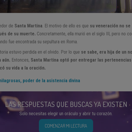
dedor de
Santa Martina
. El motivo de ello es que
su veneración no se 
ués de su muerte.
Concretamente, ella murió en el siglo III, pero no c
uando fue encontrada su sepultura en Roma.
toria estuvo perdida en el olvido. Por lo que
se sabe, era hija de un 
n aún.
Entonces,
Santa Martina optó por entregar las pertenencias
có su vida a la oración.
ilagrosas, poder de la asistencia divina
LAS RESPUESTAS QUE BUSCAS YA EXISTEN
Solo necesitas elegir un oráculo y abrir tu corazón.
COMENZAR MI LECTURA