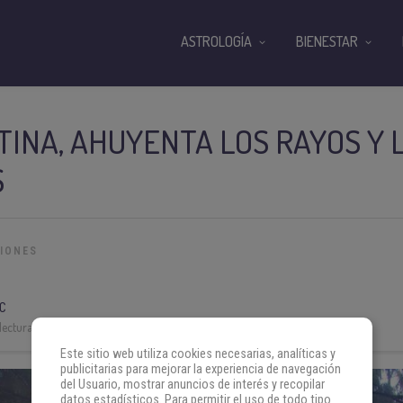
ASTROLOGÍA
BIENESTAR
INA, AHUYENTA LOS RAYOS Y 
S
IONES
C
lectura:
3 min
Este sitio web utiliza cookies necesarias, analíticas y
publicitarias para mejorar la experiencia de navegación
del Usuario, mostrar anuncios de interés y recopilar
datos estadísticos. Para permitir el uso de todo tipo