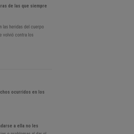
ras de las que siempre
n las heridas del cuerpo
e volvió contra los
echos ocurridos en los
arse a ella no les
ias o problemas al dar el