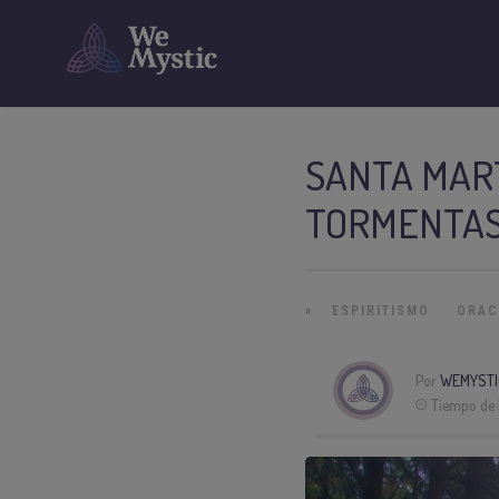
SANTA MART
TORMENTA
»
ESPIRITISMO
ORAC
Por
WEMYSTI
Tiempo de 