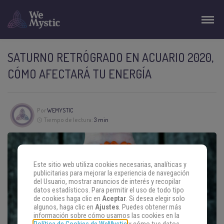
SATURNO RETRÓGRADO EN ACUARIO 2020,
CÓMO AFECTARÁ TU ENERGÍA
Por
WEMYSTIC
Tiempo de lectura:
3 min
Este sitio web utiliza cookies necesarias, analíticas y
publicitarias para mejorar la experiencia de navegación
del Usuario, mostrar anuncios de interés y recopilar
datos estadísticos. Para permitir el uso de todo tipo
de cookies haga clic en
Aceptar
. Si desea elegir solo
algunos, haga clic en
Ajustes
. Puedes obtener más
información sobre cómo usamos las cookies en la