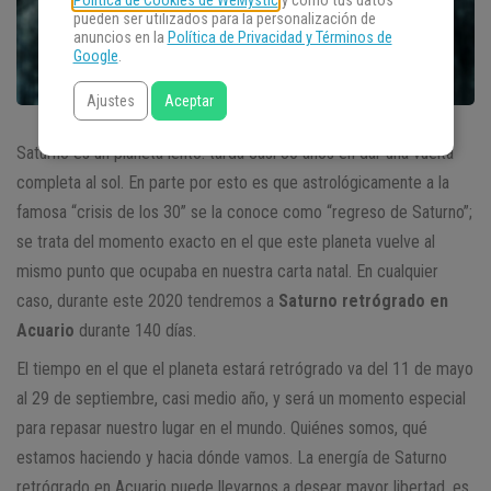
Política de Cookies de WeMystic
y cómo tus datos
pueden ser utilizados para la personalización de
anuncios en la
Política de Privacidad y Términos de
Google
.
Ajustes
Aceptar
Saturno es un planeta lento: tarda casi 30 años en dar una vuelta
completa al sol. En parte por esto es que astrológicamente a la
famosa “crisis de los 30” se la conoce como “regreso de Saturno”;
se trata del momento exacto en el que este planeta vuelve al
mismo punto que ocupaba en nuestra carta natal. En cualquier
caso, durante este 2020 tendremos a
Saturno retrógrado en
Acuario
durante 140 días.
El tiempo en el que el planeta estará retrógrado va del 11 de mayo
al 29 de septiembre, casi medio año, y será un momento especial
para repasar nuestro lugar en el mundo. Quiénes somos, qué
estamos haciendo y hacia dónde vamos. La energía de Saturno
retrógrado en Acuario puede llevarnos a desear mayor libertad, es