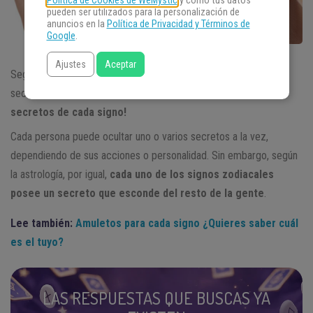
Política de Cookies de WeMystic
y cómo tus datos
pueden ser utilizados para la personalización de
anuncios en la
Política de Privacidad y Términos de
Google
.
Ajustes
Aceptar
Según la astrología, cada uno de los signos zodiacales posee un
secreto que esconde del resto de la gente.
¡Descubre los
secretos de cada signo!
Cada persona puede ocultar uno o varios secretos a la vez,
dependiendo de sus acciones o personalidad. Sin embargo, según
la astrología, por igual,
cada uno de los signos zodiacales
posee un secreto que esconde del resto de la gente
.
Lee también:
Amuletos para cada signo ¿Quieres saber cuál
es el tuyo?
LAS RESPUESTAS QUE BUSCAS YA