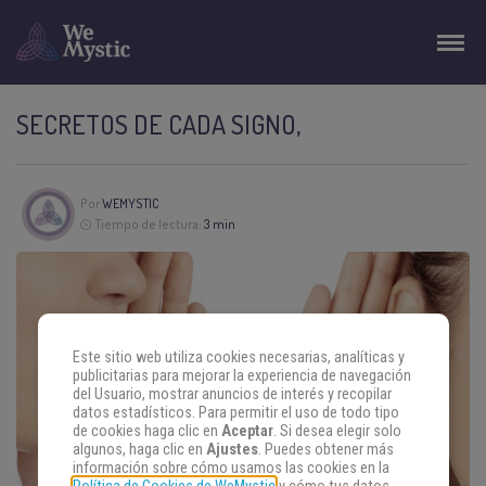
SECRETOS DE CADA SIGNO,
Por
WEMYSTIC
Tiempo de lectura:
3 min
Este sitio web utiliza cookies necesarias, analíticas y
publicitarias para mejorar la experiencia de navegación
del Usuario, mostrar anuncios de interés y recopilar
datos estadísticos. Para permitir el uso de todo tipo
de cookies haga clic en
Aceptar
. Si desea elegir solo
algunos, haga clic en
Ajustes
. Puedes obtener más
información sobre cómo usamos las cookies en la