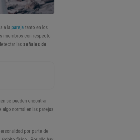
a a la
pareja
tanto en los
sus miembros con respecto
detectar las
señales de
bién se pueden encontrar
s algo normal en las parejas
personalidad por parte de
ámbito físico. Por ello hay