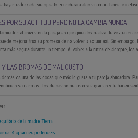
 hayas esforzado siempre lo considerará algo sin importancia e incluso 
ES POR SU ACTITUD PERO NO LA CAMBIA NUNCA
tamientos abusivos en la pareja es que quien los realiza de vez en cuand
ede mejorar tras su promesa de no volver a actuar así. Sin embargo, t
enta más segura durante un tiempo. Al volver a la rutina de siempre, los 
 Y LAS BROMAS DE MAL GUSTO
os demás es una de las cosas que más le gusta a tu pareja abusadora. Pa
ontinuos sarcasmos. Los demás se ríen con sus gracias y te hacen sent
ar:
equilibrio de la madre Tierra
 conoce 4 opciones poderosas