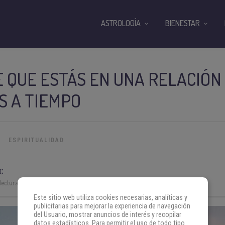
ASTROLOGÍA
BIENESTAR
 QUE ESTÁS EN UNA RELACIÓN
S A TIEMPO
ESPIRITUALIDAD
C
lectura:
3 min
Este sitio web utiliza cookies necesarias, analíticas y
publicitarias para mejorar la experiencia de navegación
del Usuario, mostrar anuncios de interés y recopilar
datos estadísticos. Para permitir el uso de todo tipo