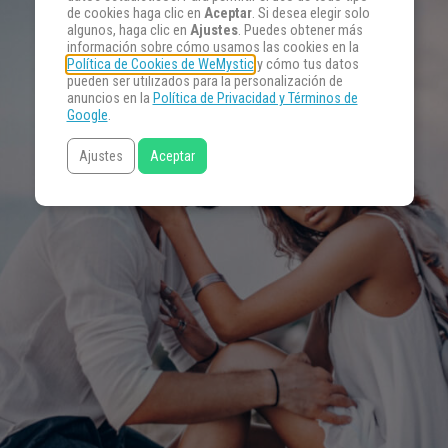
de cookies haga clic en
Aceptar
. Si desea elegir solo
algunos, haga clic en
Ajustes
. Puedes obtener más
información sobre cómo usamos las cookies en la
Política de Cookies de WeMystic
y cómo tus datos
pueden ser utilizados para la personalización de
anuncios en la
Política de Privacidad y Términos de
Google
.
Ajustes
Aceptar