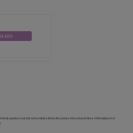
DA AQUI
etivo de ayudar a nuestra comunidad a tomar decisiones más conscientes e informadas en el
.