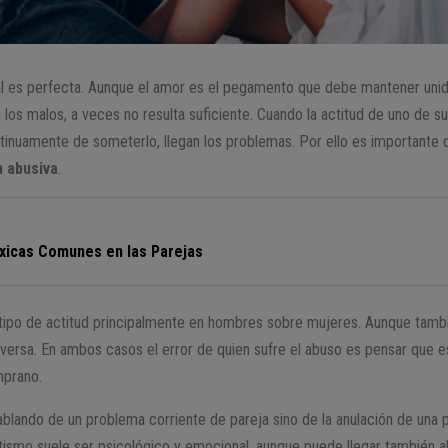
al es perfecta. Aunque el amor es el pegamento que debe mantener unid
s malos, a veces no resulta suficiente. Cuando la actitud de uno de 
continuamente de someterlo, llegan los problemas. Por ello es importante 
n abusiva
.
xicas Comunes en las Parejas
e tipo de actitud principalmente en hombres sobre mujeres. Aunque tam
inversa. En ambos casos el error de quien sufre el abuso es pensar que e
mprano.
lando de un problema corriente de pareja sino de la anulación de una 
ismo suele ser psicológico y emocional, aunque puede llegar también al 