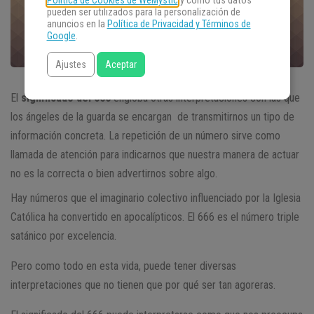
Política de Cookies de WeMystic
y cómo tus datos
pueden ser utilizados para la personalización de
anuncios en la
Política de Privacidad y Términos de
Google
.
Ajustes
Aceptar
El
significado del 666
engloba otras interpretaciones con las que
los ángeles de la guarda se encargan de transmitirnos un tipo de
información concreta. La repetición de un número sirve como
llamada de atención para indicarnos que nuestra manera de actuar
no es la correcta o bien advertirnos sobre algo.
Hay números que el imaginario colectivo influenciado por la Iglesia
Católica ha convertido en apocalípticos. El 666 es el número triple
satánico por excelencia.
Pero como todo en esta vida, puede tener diversas
interpretaciones que no tienen que por qué ser tan agoreras.