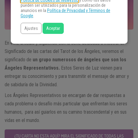
Política de Cookies de WeMystic
y cómo tus datos
pueden ser utilizados para la personalización de
anuncios en la
Política de Privacidad y Términos de
Google
.
Ajustes
Aceptar
En este artículo y siguiendo con la serie dedicada a mostrar el
Significado de las cartas del Tarot de los Ángeles, veremos el
significado de
un grupo numerosos de ángeles que son los
Ángeles Representativos.
Estos Seres de Luz vienen para
entregar su conocimiento y para transmitir el mensaje de amor y
de sabiduría de la Divinidad.
Los Ángeles Representativos se encargan de dar respuestas a
cada problema o desafío más particular que enfrentan los seres
humanos, para así guiarlos en su camino trascendental y en sus
vidas en el mundo.
¿TU CARTA NO ESTA AQUÍ? MIRA EL SIGNIFICADO DE TODAS LAS