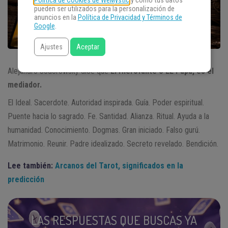
Política de Cookies de WeMystic
y cómo tus datos
pueden ser utilizados para la personalización de
anuncios en la
Política de Privacidad y Términos de
Google
.
Ajustes
Aceptar
Alejandro Jodorowsky dice que
El Hierofante o EL Papa, es el
mediador.
El Ideal. Sacerdote. Autoridad inspirada. Guía. Poder espiritual.
Puente hacia lo sagrado. Fe. Santidad. Alianza. Ritual. Ayuda a la
humanidad. Conocimiento. Dogmas. Gran iniciado. Falso gurú.
Matrimonio. Reunir. Padre idealizado. Secreto revelado. Bendición.
Lee también:
Arcanos del Tarot, significados en la
predicción
LAS RESPUESTAS QUE BUSCAS YA