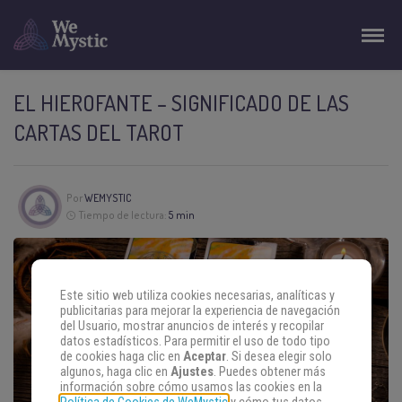
EL HIEROFANTE – SIGNIFICADO DE LAS
CARTAS DEL TAROT
Por
WEMYSTIC
Tiempo de lectura:
5 min
Este sitio web utiliza cookies necesarias, analíticas y
publicitarias para mejorar la experiencia de navegación
del Usuario, mostrar anuncios de interés y recopilar
datos estadísticos. Para permitir el uso de todo tipo
de cookies haga clic en
Aceptar
. Si desea elegir solo
algunos, haga clic en
Ajustes
. Puedes obtener más
información sobre cómo usamos las cookies en la