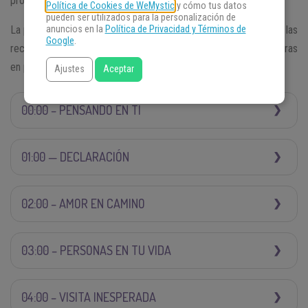
proceder.
Política de Cookies de WeMystic
y cómo tus datos
pueden ser utilizados para la personalización de
La palabra clave en todo momento es previsión, estar atentos a las
anuncios en la
Política de Privacidad y Términos de
Google
.
recomendaciones y consejos que se esconden detrás de las horas
en punto.
Ajustes
Aceptar
00:00 – PENSANDO EN TI
01:00 — DECLARACIÓN
02:00 – AMOR EN CAMINO
03:00 – PERSONAS EN TU VIDA
04:00 – VISITA INESPERADA