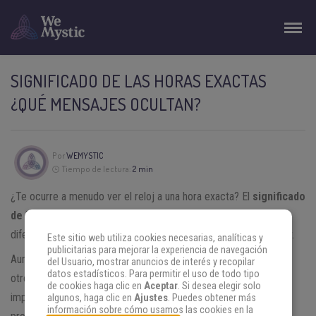
SIGNIFICADO DE LAS HORAS EXACTAS
¿QUÉ MENSAJES OCULTAN?
Por
WEMYSTIC
Tiempo de lectura:
2 min
¿Te ocurre a menudo ver el reloj a una hora exacta? El
significado
de las horas exactas
, ocultan mensajes que pueden revelar
diferentes hechos que han ocurrido o que todavía van a suceder.
Este sitio web utiliza cookies necesarias, analíticas y
publicitarias para mejorar la experiencia de navegación
Aunque para muchos parezca asunto netamente del azar, para
del Usuario, mostrar anuncios de interés y recopilar
datos estadísticos. Para permitir el uso de todo tipo
otros la apreciación de las horas que marca el reloj ofrece
de cookies haga clic en
Aceptar
. Si desea elegir solo
importante información acerca de la forma en la que debemos
algunos, haga clic en
Ajustes
. Puedes obtener más
información sobre cómo usamos las cookies en la