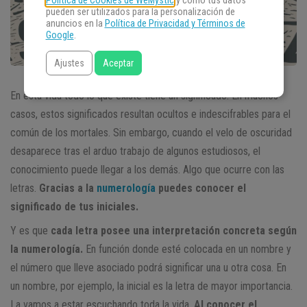
Política de Cookies de WeMystic
y cómo tus datos
pueden ser utilizados para la personalización de
anuncios en la
Política de Privacidad y Términos de
Google
.
Ajustes
Aceptar
En esta vida todo lo que existe tiene un significado. En muchos
casos, estos significados resultan ocultos e indescifrables para el
común de los mortales. Sin embargo, cuando el velo de oscuridad
desaparece tras el arduo trabajo de algunos estudiosos, el
conocimiento puede llegar a los demás. Algo que ocurre con las
letras.
Gracias a la
numerología
puedes conocer el
significado de tus iniciales.
Y es que
cada letra posee una interpretación concreta según
la numerología.
En función donde esté colocada en un nombre y
el número que lleve asociado podrá significar una u otra cosa. En
un nombre, por ejemplo, la inicial es la letra de mayor importancia.
La vamos a estar escuchando toda la vida.
Al conocer el