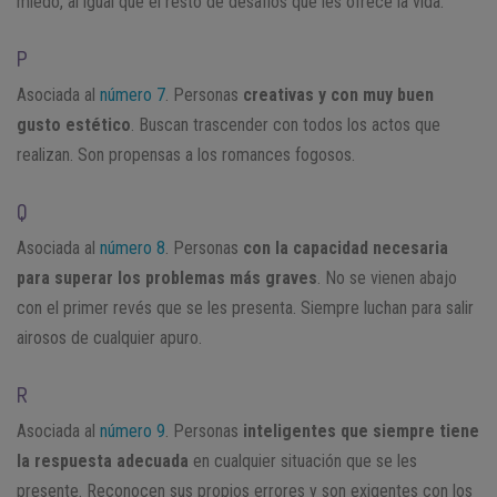
miedo, al igual que el resto de desafíos que les ofrece la vida.
P
Asociada al
número 7
. Personas
creativas y con muy buen
gusto estético
. Buscan trascender con todos los actos que
realizan. Son propensas a los romances fogosos.
Q
Asociada al
número 8
. Personas
con la capacidad necesaria
para
superar los problemas más graves
. No se vienen abajo
con el primer revés que se les presenta. Siempre luchan para salir
airosos de cualquier apuro.
R
Asociada al
número 9
. Personas
inteligentes que siempre tiene
la respuesta adecuada
en cualquier situación que se les
presente. Reconocen sus propios errores y son exigentes con los