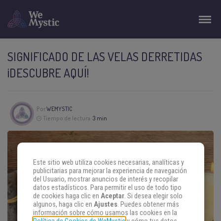
SIGNIFICADO DE LAS VELAS DERRETIDAS
¡DESCUBRE AQUÍ!
Por
WEMYSTIC
Tiempo de lectura:
3 min
Este sitio web utiliza cookies necesarias, analíticas y
publicitarias para mejorar la experiencia de navegación
del Usuario, mostrar anuncios de interés y recopilar
datos estadísticos. Para permitir el uso de todo tipo
de cookies haga clic en
Aceptar
. Si desea elegir solo
algunos, haga clic en
Ajustes
. Puedes obtener más
información sobre cómo usamos las cookies en la