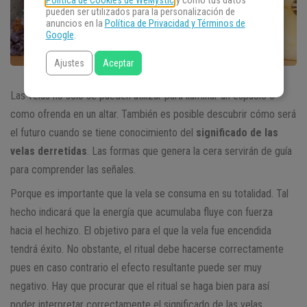
Política de Cookies de WeMystic
y cómo tus datos
pueden ser utilizados para la personalización de
anuncios en la
Política de Privacidad y Términos de
Google
.
Ajustes
Aceptar
Las velas no sólo se pueden utilizar para iluminar un espacio o
como ofrenda en un altar. También es posible descubrir cómo será
el futuro cuando se tiene conocimiento del
significado de las
velas derretidas
. Las formas que genera la cera servirán de guía
para comprender las señales.
Porque es importante que la vela se consuma en su totalidad. Tal
hecho indicará que la energía que acumulaba fluye con fuerza
hacia el hechizo. El objetivo para el que la vela fue encendida
tendrá éxito. No obstante, el ritual debe hacerse correctamente
pues en caso contrario el efecto resultante puede ser muy
negativo. Hay que procurar que el ritual se haga bien para así
poder interpretar correctamente el significado de las velas