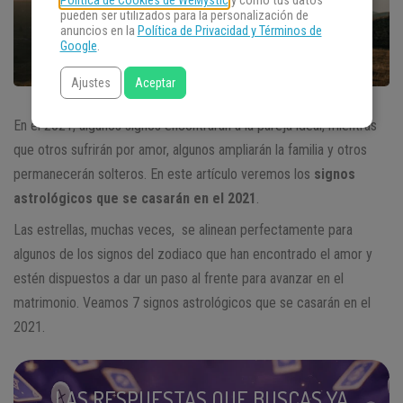
Política de Cookies de WeMystic
y cómo tus datos
pueden ser utilizados para la personalización de
anuncios en la
Política de Privacidad y Términos de
Google
.
Ajustes
Aceptar
En el 2021, algunos signos encontrarán a la pareja ideal, mientras
que otros sufrirán por amor, algunos ampliarán la familia y otros
permanecerán solteros. En este artículo veremos los
signos
astrológicos que se casarán en el 2021
.
Las estrellas, muchas veces, se alinean perfectamente para
algunos de los signos del zodiaco que han encontrado el amor y
estén dispuestos a dar un paso al frente para avanzar en el
matrimonio. Veamos 7 signos astrológicos que se casarán en el
2021.
LAS RESPUESTAS QUE BUSCAS YA