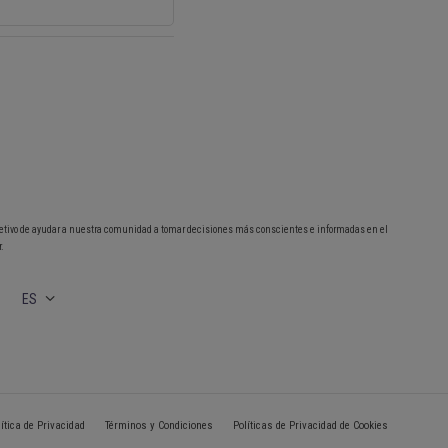
etivo de ayudar a nuestra comunidad a tomar decisiones más conscientes e informadas en el
.
ES
lítica de Privacidad
Términos y Condiciones
Políticas de Privacidad de Cookies