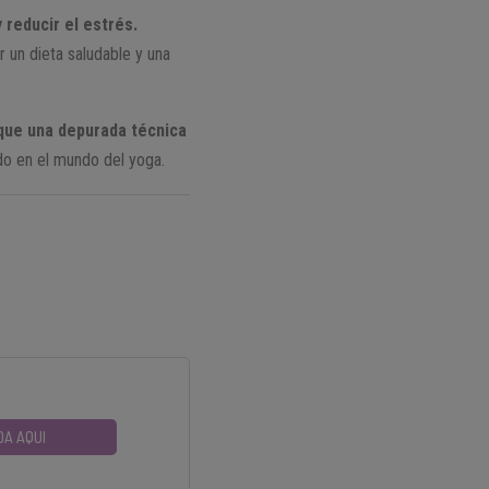
 reducir el estrés.
 un dieta saludable y una
 que una depurada técnica
o en el mundo del yoga.
DA AQUI