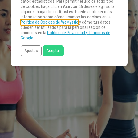
datos estadísticos. Para permitir el uso de todo tipo
de cookies haga clic en
Aceptar
. Si desea elegir solo
algunos, haga clic en
Ajustes
. Puedes obtener más
información sobre cómo usamos las cookies en la
Política de Cookies de WeMystic
y cómo tus datos
pueden ser utilizados para la personalización de
anuncios en la
Política de Privacidad y Términos de
Google
.
Ajustes
Aceptar