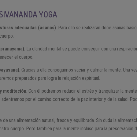
L SIVANANDA YOGA
osturas adecuadas (asanas)
. Para ello se realizarán doce asanas bási
 cuerpo.
(pranayama)
. La claridad mental se puede conseguir con una respiración
venecer el cuerpo.
sayasana)
. Gracias a ella conseguimos vaciar y calmar la mente. Una v
aremos preparados para logra la relajación espiritual.
y meditación
. Con él podremos reducir el estrés y tranquilizar la men
s adentramos por el camino correcto de la paz interior y de la salud. P
 de una alimentación natural, fresca y equilibrada. Sin duda la alimentaci
estro cuerpo. Pero también para la mente incluso para la preservación 