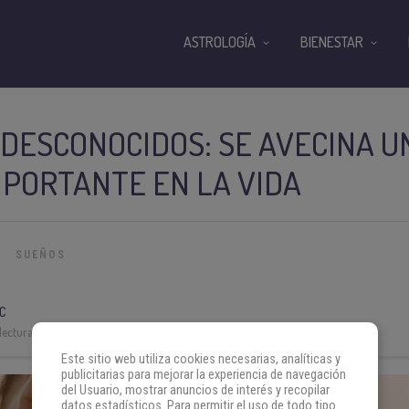
ASTROLOGÍA
BIENESTAR
DESCONOCIDOS: SE AVECINA U
MPORTANTE EN LA VIDA
SUEÑOS
C
lectura:
3 min
Este sitio web utiliza cookies necesarias, analíticas y
publicitarias para mejorar la experiencia de navegación
del Usuario, mostrar anuncios de interés y recopilar
datos estadísticos. Para permitir el uso de todo tipo