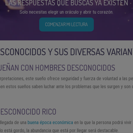
LAS RESPUESTAS QUE BUSCAS YA EXISTEN
Solo necesitas elegir un oráculo y abrir tu corazón.
COMENZAR MI LECTURA
SCONOCIDOS Y SUS DIVERSAS VARIA
UEÑAN CON HOMBRES DESCONOCIDOS
erpretaciones, este sueño ofrece seguridad y fuerza de voluntad a las p
nen estos sueños saben luchar ante los problemas que les surgen y son
DESCONOCIDO RICO
 llegada de una
buena época económica
en la que la persona podrá vivi
do está gordo, la abundancia que está por llegar será destacable.