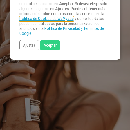
de cookies haga clic en
Aceptar
. Si desea elegir solo
algunos, haga clic en
Ajustes
. Puedes obtener más
información sobre cómo usamos las cookies en la
Política de Cookies de WeMystic
y cómo tus datos
pueden ser utilizados para la personalización de
anuncios en la
Política de Privacidad y Términos de
Google
.
Ajustes
Aceptar