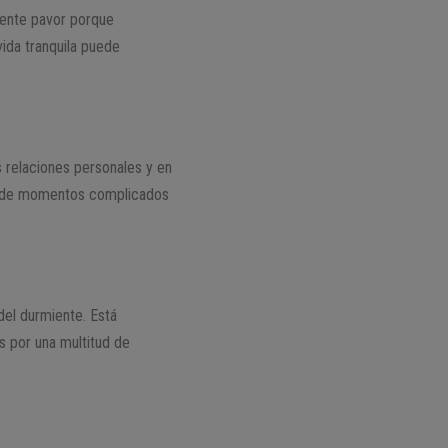
iente pavor porque
vida tranquila puede
as relaciones personales y en
ada de momentos complicados
el durmiente. Está
 por una multitud de