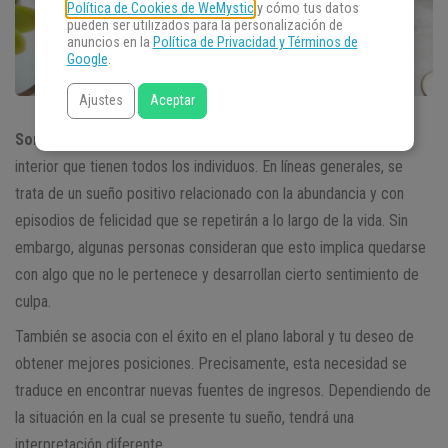
Política de Cookies de WeMystic
y cómo tus datos
pueden ser utilizados para la personalización de
anuncios en la
Política de Privacidad y Términos de
Google
.
Ajustes
Aceptar
Soñar con encontrar dinero
guarda relación con la búsqueda
interior que tienen todos los individuos. En líneas generales, se
trata de un sueño positivo relacionado con la abundancia y con
episodios de felicidad que se repetirán a lo largo de la vida. Sin
embargo, algunas personas consideran que esto implica quedarse
con algo que no le pertenece y desarrollan cierto sentimiento de
culpa.
También se asocia con el éxito en el plano laboral y tu deseo de
obtener mejores posiciones. Precisamente, esta necesidad se
traduce en encontrar nuevas fuentes de ingresos. Dependiendo de
la situación en la cual se presente tu sueño, tendrá una
interpretación diferente.