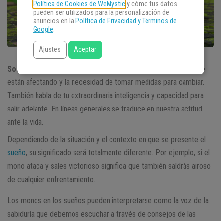
Política de Cookies de WeMystic
y cómo tus datos
pueden ser utilizados para la personalización de
anuncios en la
Política de Privacidad y Términos de
Google
.
Ajustes
Aceptar
Soñar con monos
hace referencia a disyuntivas internas que te
están afectando y la necesidad de tomar medidas para cambiar.
También habla de tu extraordinaria inteligencia y capacidad para
salir adelante. En líneas generales se traduce en nuestra actitud
ante la vida.
Dependiendo de la situación y el contexto en que se presente el
sueño
, su significado será totalmente diferente. Por ejemplo, si el
mono ataca y sales victorioso significa que también saldrás airoso
de cualquier enfrentamiento.
Los monos en los sueños pueden interpretarse como la voz de la
sabiduría que debemos escuchar a través de consejos de las