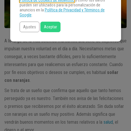
Política de Cookies de WeMystic
y cómo tus datos
pueden ser utilizados para la personalización de
anuncios en la
Política de Privacidad y Términos de
Google
.
Ajustes
Aceptar
A lo largo de la vida solemos marcarnos una serie de objetivos que
impulsan nuestra voluntad en el día a día. Necesitamos metas que
conseguir, a veces bastante difíciles, pero lo suficientemente
interesantes para que realicemos un esfuerzo constante. Cuando
por fin esos objetivos o deseos se cumplen, es habitual
soñar
con naranjas
.
Se trata de un sueño que confirma que aquello que tanto hemos
perseguido ya es nuestro. También nos avisa de las felicitaciones
o premios que recibiremos por el éxito alcanzado. Sin duda soñar
con naranjas es un sueño muy positivo. Además significa que
vendrán buenos momentos en los temas relativos a la
salud
, el
dinero o el amor.