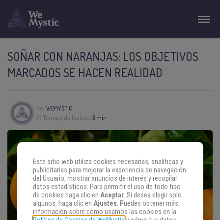
SOÑAR CON NARANJAS: LOS OBJETIVOS
MARCADOS SE HACEN REALIDAD
Por
WEMYSTIC
Tiempo de lectura:
3 min
Este sitio web utiliza cookies necesarias, analíticas y
publicitarias para mejorar la experiencia de navegación
del Usuario, mostrar anuncios de interés y recopilar
datos estadísticos. Para permitir el uso de todo tipo
de cookies haga clic en
Aceptar
. Si desea elegir solo
algunos, haga clic en
Ajustes
. Puedes obtener más
información sobre cómo usamos las cookies en la