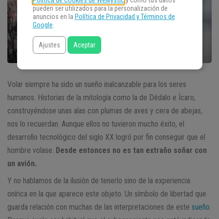
Política de Cookies de WeMystic
y cómo tus datos
pueden ser utilizados para la personalización de
anuncios en la
Política de Privacidad y Términos de
Google
.
Ajustes
Aceptar
Volar siempre ha sido un sueño inalcanzable para los seres
humanos. Historias de la mitología como la de Dédalo e Ícaro,
construyéndose unas alas con plumas de aves y cera de abejas,
nos lo recuerdan. Aunque ellos no tuvieron mucho éxito, el
desarrollo tecnológico del siglo XX logró por fin conseguir que el
hombre volase.
Desde entonces no es tan extraño soñar con
un avión.
Y no hablamos de la ilusión de tenerlo sino de la experiencia
onírica en la que aparece este objeto. Un símbolo de libertad que
guarda relación con muchas de las interpretaciones de este
sueño
.