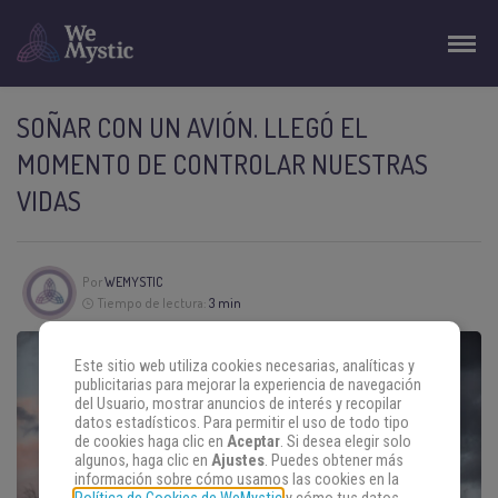
SOÑAR CON UN AVIÓN. LLEGÓ EL
MOMENTO DE CONTROLAR NUESTRAS
VIDAS
Por
WEMYSTIC
Tiempo de lectura:
3 min
Este sitio web utiliza cookies necesarias, analíticas y
publicitarias para mejorar la experiencia de navegación
del Usuario, mostrar anuncios de interés y recopilar
datos estadísticos. Para permitir el uso de todo tipo
de cookies haga clic en
Aceptar
. Si desea elegir solo
algunos, haga clic en
Ajustes
. Puedes obtener más
información sobre cómo usamos las cookies en la