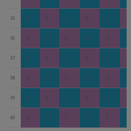
35
O
A
O
A
O
A
36
A
O
A
O
A
O
37
O
A
O
A
O
A
38
A
O
A
O
A
O
39
O
A
O
A
O
A
40
A
O
A
O
A
O