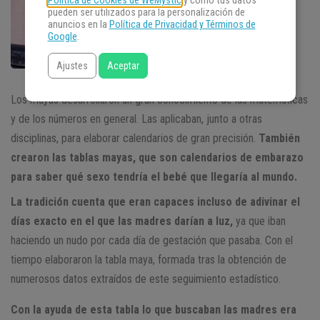
Política de Cookies de WeMystic
y cómo tus datos
pueden ser utilizados para la personalización de
anuncios en la
Política de Privacidad y Términos de
Google
.
Ajustes
Aceptar
Los mayas desarrollaron un gran conocimiento de las matemáticas
y de los números en general. Las aplicaban, junto a otras
disciplinas, para elaborar calendarios de gran precisión.
También
crearon las tablas mayas, que son calendarios de embarazo
para saber qué sexo tendría el bebé que llegaría al mundo.
La tradición cuenta que eran capaces incluso de adivinar el
días exacto en el que las madres darían a luz,
ya que iban
haciendo un nudo por cada día de gestación que pasaba. Con el
tiempo elaboraron la tabla maya, formada tras la obtención de
numerosos datos extraídos de este seguimiento estadístico.
Con la ayuda de esta tabla lo que buscaban las madres era