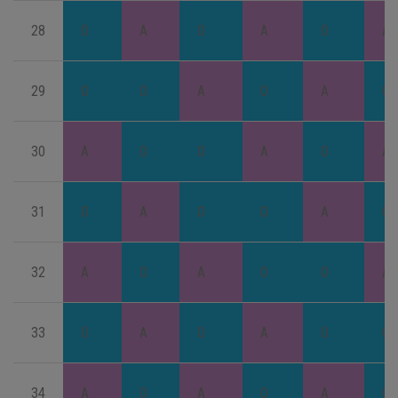
28
O
A
O
A
O
A
29
O
O
A
O
A
O
30
A
O
O
A
O
A
31
O
A
O
O
A
O
32
A
O
A
O
O
A
33
O
A
O
A
O
O
34
A
O
A
O
A
O