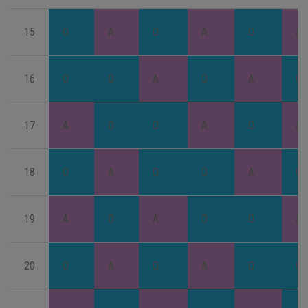
15
O
A
O
A
O
A
16
O
O
A
O
A
O
17
A
O
O
A
O
A
18
O
A
O
O
A
O
19
A
O
A
O
O
A
20
O
A
O
A
O
O