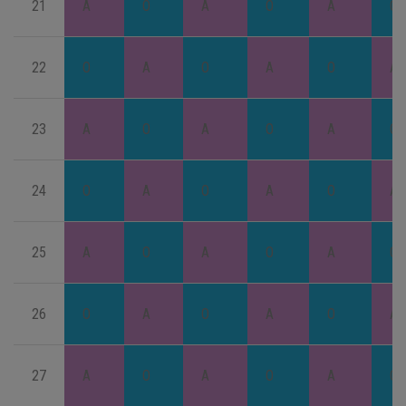
21
A
O
A
O
A
O
22
O
A
O
A
O
A
23
A
O
A
O
A
O
24
O
A
O
A
O
A
25
A
O
A
O
A
O
26
O
A
O
A
O
A
27
A
O
A
O
A
O