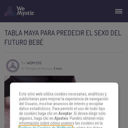
TABLA MAYA PARA PREDECIR EL SEXO DEL
FUTURO BEBÉ
Por
WEMYSTIC
Tiempo de lectura:
3 min
Este sitio web utiliza cookies necesarias, analíticas y
publicitarias para mejorar la experiencia de navegación
del Usuario, mostrar anuncios de interés y recopilar
datos estadísticos. Para permitir el uso de todo tipo
de cookies haga clic en
Aceptar
. Si desea elegir solo
algunos, haga clic en
Ajustes
. Puedes obtener más
información sobre cómo usamos las cookies en la